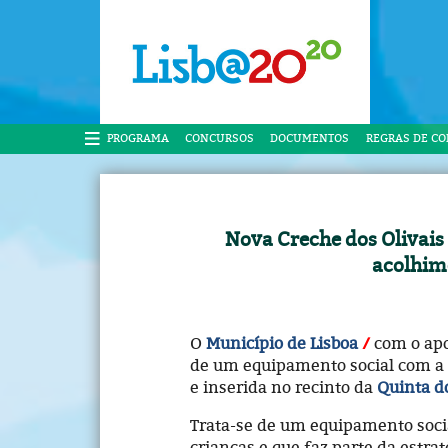
PROGRAMA
CONCURSOS
DOCUMENTOS
REGRAS DE C
Nova Creche dos Olivais
acolhim
O
Município de Lisboa
com o ap
de um equipamento social com a v
e inserida no recinto da
Quinta d
Trata-se de um equipamento soc
crianças e que faz parte da estra