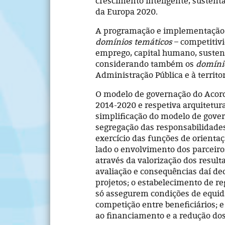
crescimento inteligente, sustent
da Europa 2020.
A programação e implementação 
domínios temáticos
– competitivi
emprego, capital humano, sustenta
considerando também os
domínio
Administração Pública e à territo
O modelo de governação do Acord
2014-2020 e respetiva arquitetura
simplificação do modelo de gover
segregação das responsabilidades 
exercício das funções de orientaçã
lado o envolvimento dos parceiros
através da valorização dos resul
avaliação e consequências daí de
projetos; o estabelecimento de r
só assegurem condições de equid
competição entre beneficiários; e
ao financiamento e a redução dos