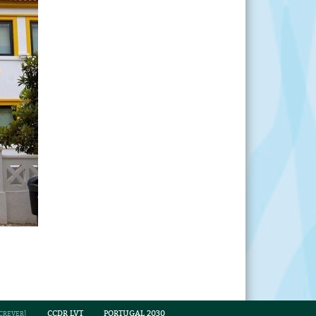
CCDR LVT
PORTUGAL 2030
CREVER
]